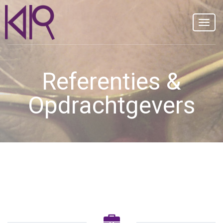
Schak
in
naviga
Referenties &
Opdrachtgevers