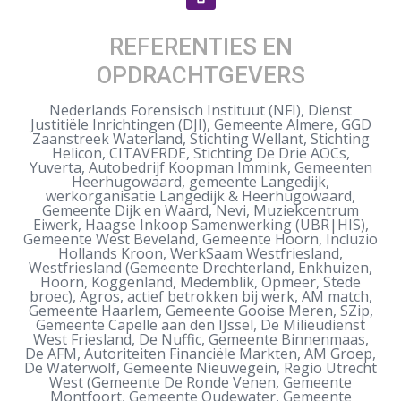
REFERENTIES EN
OPDRACHTGEVERS
Nederlands Forensisch Instituut (NFI), Dienst
Justitiële Inrichtingen (DJI), Gemeente Almere, GGD
Zaanstreek Waterland, Stichting Wellant, Stichting
Helicon, CITAVERDE, Stichting De Drie AOCs,
Yuverta, Autobedrijf Koopman Immink, Gemeenten
Heerhugowaard, gemeente Langedijk,
werkorganisatie Langedijk & Heerhugowaard,
Gemeente Dijk en Waard, Nevi, Muziekcentrum
Eiwerk, Haagse Inkoop Samenwerking (UBR|HIS),
Gemeente West Beveland, Gemeente Hoorn, Incluzio
Hollands Kroon, WerkSaam Westfriesland,
Westfriesland (Gemeente Drechterland, Enkhuizen,
Hoorn, Koggenland, Medemblik, Opmeer, Stede
broec), Agros, actief betrokken bij werk, AM match,
Gemeente Haarlem, Gemeente Gooise Meren, SZip,
Gemeente Capelle aan den IJssel, De Milieudienst
West Friesland, De Nuffic, Gemeente Binnenmaas,
De AFM, Autoriteiten Financiële Markten, AM Groep,
De Waterwolf, Gemeente Nieuwegein, Regio Utrecht
West (Gemeente De Ronde Venen, Gemeente
Montfoort, Gemeente Oudewater, Gemeente